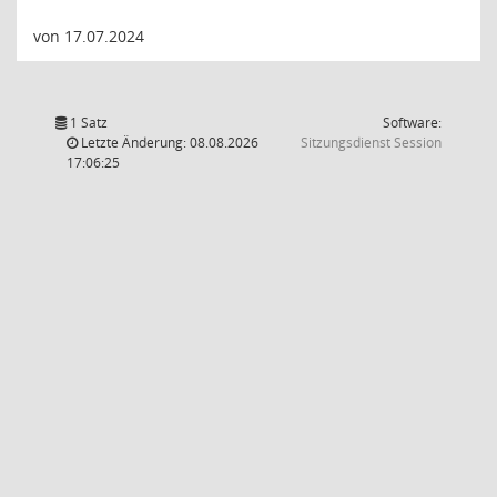
von 17.07.2024
1 Satz
Software:
(Wird in
Letzte Änderung: 08.08.2026
Sitzungsdienst
Session
17:06:25