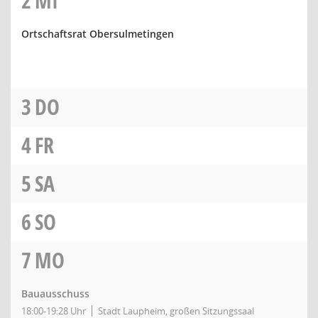
2
MI
Ortschaftsrat Obersulmetingen
3
DO
4
FR
5
SA
6
SO
7
MO
Bauausschuss
18:00-19:28 Uhr
Stadt Laupheim, großen Sitzungssaal