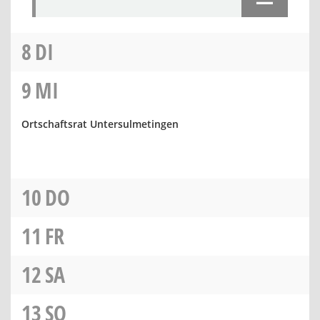
8
DI
9
MI
Ortschaftsrat Untersulmetingen
10
DO
11
FR
12
SA
13
SO