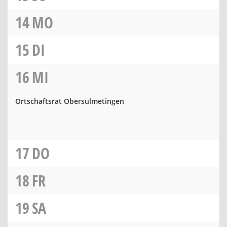
14
MO
15
DI
16
MI
Ortschaftsrat Obersulmetingen
17
DO
18
FR
19
SA