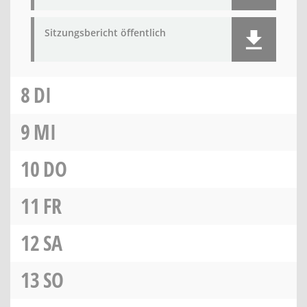
Sitzungsbericht öffentlich
8
DI
9
MI
10
DO
11
FR
12
SA
13
SO