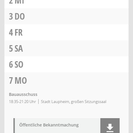
2
MI
3
DO
4
FR
5
SA
6
SO
7
MO
Bauausschuss
18:35-21:20 Uhr
Stadt Laupheim, großen Sitzungssaal
Öffentliche Bekanntmachung