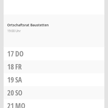
Ortschaftsrat Baustetten
19:00 Uhr
17
DO
18
FR
19
SA
20
SO
21
MO