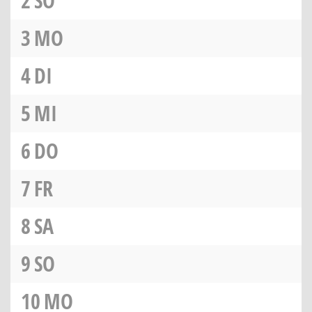
2
SO
3
MO
4
DI
5
MI
6
DO
7
FR
8
SA
9
SO
10
MO