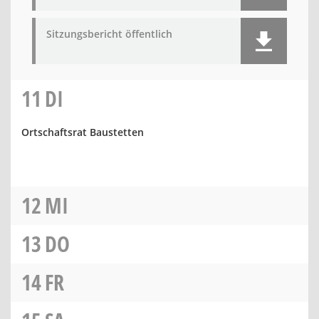
Sitzungsbericht öffentlich
11
DI
Ortschaftsrat Baustetten
12
MI
13
DO
14
FR