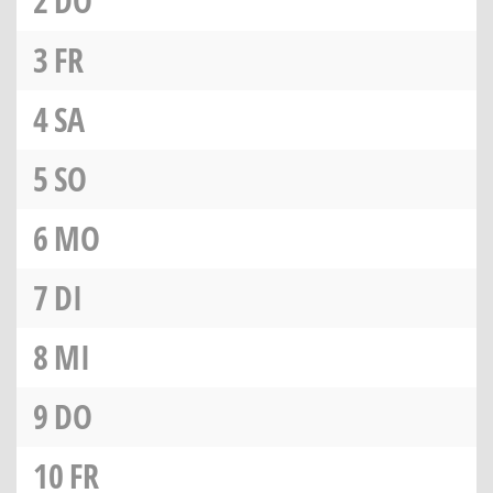
2
DO
3
FR
4
SA
5
SO
6
MO
7
DI
8
MI
9
DO
10
FR