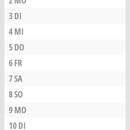
2
MO
3
DI
4
MI
5
DO
6
FR
7
SA
8
SO
9
MO
10
DI