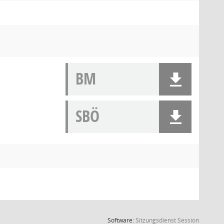
BM
SBÖ
(Wird in
Software:
Sitzungsdienst
Session