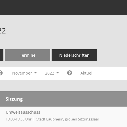
22
Termine
Niederschriften
November
2022
Aktuell
Sitzung
Umweltausschuss
19:00-19:35 Uhr
Stadt Laupheim, großen Sitzungssaal