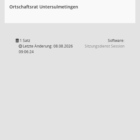
Ortschaftsrat Untersulmetingen
1 Satz
Software:
(Wird in
Letzte Änderung: 08.08.2026
Sitzungsdienst
Session
09:06:24