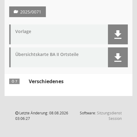
2025/0071
Vorlage
Übersichtskarte BA II Ortsteile
Verschiedenes
Ö 7
Letzte Änderung: 08.08.2026
Software:
Sitzungsdienst
(Wird in
03:06:27
Session