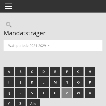
Toggle navigation
Mandatsträger
Wahlperiode 2024-2029
A
B
C
D
E
F
G
H
I
J
K
L
M
N
O
P
Q
R
S
T
U
V
W
X
Y
Z
Alle