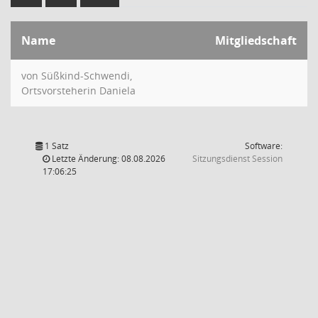
Name
Mitgliedschaft
von Süßkind-Schwendi,
Ortsvorsteherin Daniela
1 Satz
Software:
(Wird in
Letzte Änderung: 08.08.2026
Sitzungsdienst
Session
17:06:25